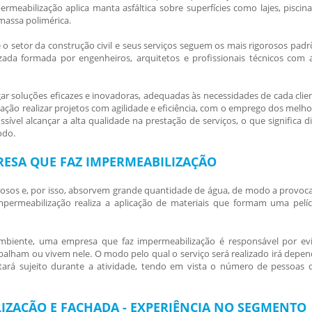
ermeabilização
aplica manta asfáltica sobre superfícies como lajes, piscin
amassa polimérica.
o setor da construção civil e seus serviços seguem os mais rigorosos padr
zada formada por engenheiros, arquitetos e profissionais técnicos com a
ar soluções eficazes e inovadoras, adequadas às necessidades de cada clien
zação
realizar projetos com agilidade e eficiência, com o emprego dos melho
ível alcançar a alta qualidade na prestação de serviços, o que significa di
odo.
ESA QUE FAZ IMPERMEABILIZAÇÃO
rosos e, por isso, absorvem grande quantidade de água, de modo a provoca
mpermeabilização
realiza a aplicação de materiais que formam uma pelíc
ambiente, uma
empresa que faz impermeabilização
é responsável por evi
balham ou vivem nele. O modo pelo qual o serviço será realizado irá depen
stará sujeito durante a atividade, tendo em vista o número de pessoas 
IZAÇÃO E FACHADA - EXPERIÊNCIA NO SEGMENTO