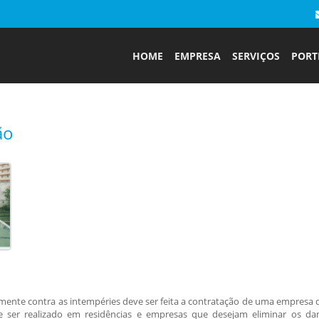
HOME
EMPRESA
SERVIÇOS
PORT
ão
amente contra as intempéries deve ser feita a contratação de uma
empresa 
de ser realizado em residências e empresas que desejam eliminar os da