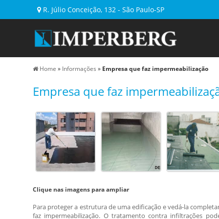
R. Júlio Conceição, 132 - São Paulo-SP
Home
»
Informações
»
Empresa que faz impermeabilização
Empresa que faz impermeabilizaç
Clique nas imagens para ampliar
Para proteger a estrutura de uma edificação e vedá-la complet
faz impermeabilização
. O tratamento contra infiltrações po