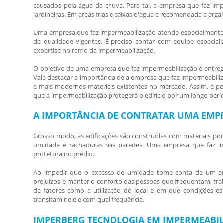
causados pela água da chuva. Para tal, a
empresa que faz imp
jardineiras. Em áreas frias e caixas d'água é recomendada a arg
Uma
empresa que faz impermeabilização
atende especialmente 
de qualidade vigentes. É preciso contar com equipe especiali
expertise no ramo da impermeabilização.
O objetivo de uma
empresa que faz impermeabilização
é entreg
Vale destacar a importância de a
empresa que faz impermeabili
e mais modernos materiais existentes no mercado. Assim, é poss
que a impermeabilização protegerá o edifício por um longo perí
A IMPORTÂNCIA DE CONTRATAR UMA EMPR
Grosso modo, as edificações são construídas com materiais po
umidade e rachaduras nas paredes. Uma
empresa que faz i
protetora no prédio.
Ao impedir que o excesso de umidade tome conta de um 
prejuízos e manter o conforto das pessoas que frequentam, tra
de fatores como a utilização do local e em que condições e
transitam nele e com qual frequência.
IMPERBERG TECNOLOGIA EM IMPERMEABIL