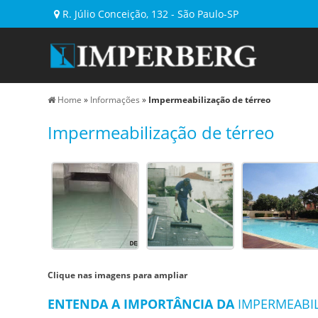
R. Júlio Conceição, 132 - São Paulo-SP
Home
»
Informações
»
Impermeabilização de térreo
Impermeabilização de térreo
Clique nas imagens para ampliar
ENTENDA A IMPORTÂNCIA DA
IMPERMEABI