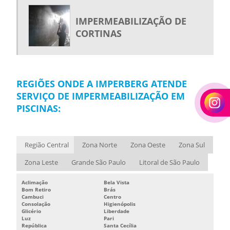
IMPERMEABILIZAÇÃO DE
CORTINAS
REGIÕES ONDE A IMPERBERG ATENDE
SERVIÇO DE IMPERMEABILIZAÇÃO EM
PISCINAS:
Região Central
Zona Norte
Zona Oeste
Zona Sul
Zona Leste
Grande São Paulo
Litoral de São Paulo
Aclimação
Bela Vista
Bom Retiro
Brás
Cambuci
Centro
Consolação
Higienópolis
Glicério
Liberdade
Luz
Pari
República
Santa Cecília