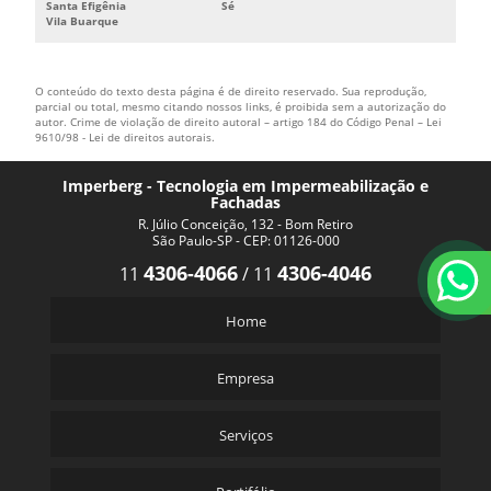
Santa Efigênia
Sé
Vila Buarque
O conteúdo do texto desta página é de direito reservado. Sua reprodução,
parcial ou total, mesmo citando nossos links, é proibida sem a autorização do
autor. Crime de violação de direito autoral – artigo 184 do Código Penal –
Lei
9610/98 - Lei de direitos autorais
.
Imperberg - Tecnologia em Impermeabilização e
Fachadas
R. Júlio Conceição, 132 - Bom Retiro
São Paulo-SP - CEP: 01126-000
4306-4066
4306-4046
11
/
11
Home
Empresa
Serviços