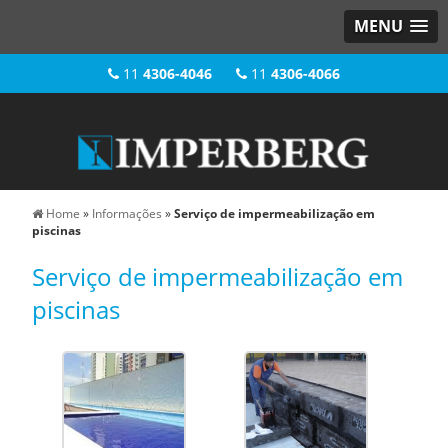
MENU
11
4306-4046
11
4306-4066
Home
»
Informações
»
Serviço de impermeabilização em
piscinas
Serviço de impermeabilização em
piscinas