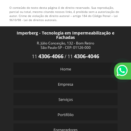
O conteúdo do texto desta página é de direito reservado. Sua reprodução,
parcial ou total, mesmo citando nossos links, é proibida sem a autorização do
autor. Crime de violação de direito autoral – artigo 184 do Código Penal –
Lei
9610/98 - Lei de direitos autorais
.
Imperberg - Tecnologia em Impermeabilização e
Fachadas
R. Júlio Conceição, 132 - Bom Retiro
São Paulo-SP - CEP: 01126-000
4306-4066
4306-4046
11
/
11
Home
Empresa
Serviços
Portifólio
Fornecedores