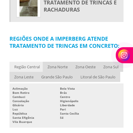
TRATAMENTO DE TRINCAS E
RACHADURAS
REGIÕES ONDE A IMPERBERG ATENDE
TRATAMENTO DE TRINCAS EM CONCRETO:
Região Central
Zona Norte
Zona Oeste
Zona Sul
Zona Leste
Grande São Paulo
Litoral de São Paulo
Aclimação
Bela Vista
Bom Retiro
Brás
Cambuci
Centro
Consolação
Higienópolis
Glicério
Liberdade
Luz
Pari
República
Santa Cecília
Santa Efigênia
Sé
Vila Buarque